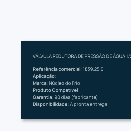
VÁLVULA REDUTORA DE PRESSÃO DE ÁGUA 1/2
Referência comercial
: 1839.25.0
Aplicação
:
Marca
: Núcleo do Frio
Produto Compatível
Garantia
: 90 dias (fabricante)
Disponibilidade
: À pronta entrega