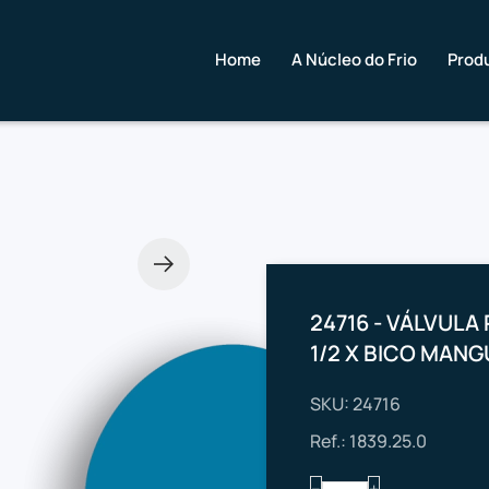
Home
A Núcleo do Frio
Prod
24716 - VÁLVUL
1/2 X BICO MANG
SKU: 24716
Ref.: 1839.25.0