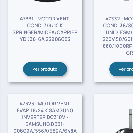
47331 - MOTOR VENT.
47332 - MO
COND. 7/9/12 K
COND. 36/80
SPRINGER/MIDEA/CARRIER
UNID. ESM/
YDK36-6A 25906085
220V 50/60H
880/1000RPM
GR
ver produto
ver pr
47323 - MOTOR VENT.
EVAP. 18/24 K SAMSUNG
INVERTER DC310V -
SAMSUNG DB31-
00609A/556A/589A/648A