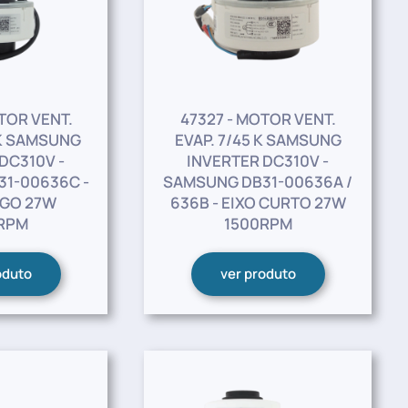
TOR VENT.
47327 - MOTOR VENT.
 K SAMSUNG
EVAP. 7/45 K SAMSUNG
DC310V -
INVERTER DC310V -
1-00636C -
SAMSUNG DB31-00636A /
NGO 27W
636B - EIXO CURTO 27W
RPM
1500RPM
oduto
ver produto