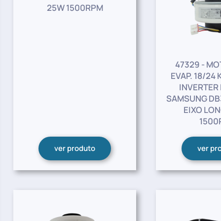
25W 1500RPM
47329 - MO
EVAP. 18/24
INVERTER 
SAMSUNG DB3
EIXO LO
1500
ver produto
ver pr