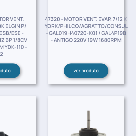
TOR VENT.
47320 - MOTOR VENT. EVAP. 7/12 K
K ELGIN P/
YORK/PHILCO/AGRATTO/CONSUL
ESB/ESE -
- GAL019H40720-K01 / GAL4P19B
Z 6P 1/8CV
- ANTIGO 220V 19W 1680RPM
 YDK-110 -
2
oduto
ver produto