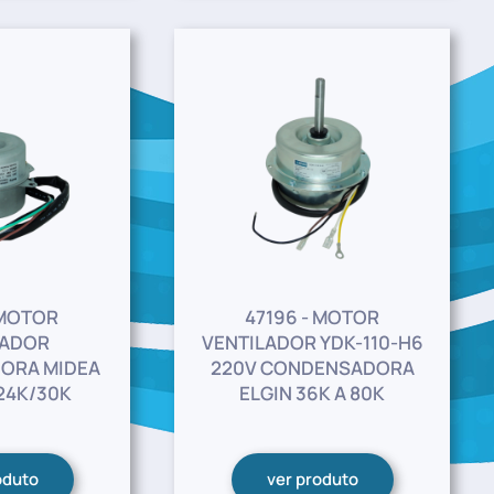
 MOTOR
47196 - MOTOR
LADOR
VENTILADOR YDK-110-H6
ORA MIDEA
220V CONDENSADORA
24K/30K
ELGIN 36K A 80K
oduto
ver produto