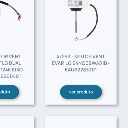
TOR VENT.
47293 - MOTOR VENT.
T LG DUAL
EVAP. LG S4NQ09WA51B -
/24K EIXO
EAU62283301
62004011
oduto
ver produto