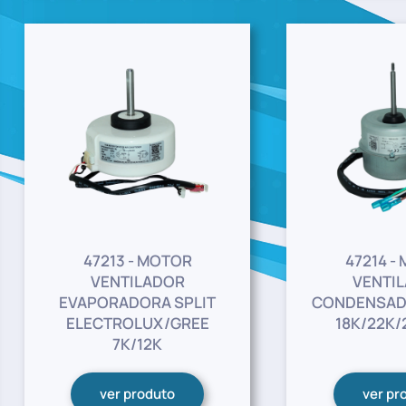
47213 - MOTOR
47214 -
VENTILADOR
VENTI
EVAPORADORA SPLIT
CONDENSAD
ELECTROLUX/GREE
18K/22K/
7K/12K
ver produto
ver pr