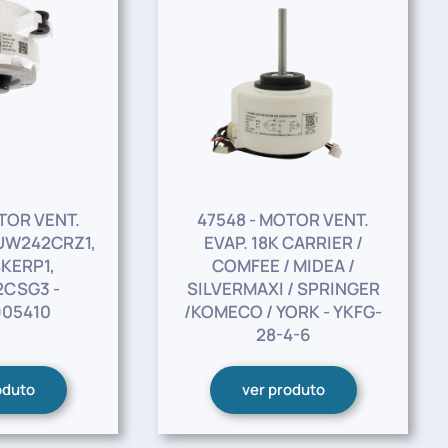
TOR VENT.
47548 - MOTOR VENT.
UW242CRZ1,
EVAP. 18K CARRIER /
KERP1,
COMFEE / MIDEA /
CSG3 -
SILVERMAXI / SPRINGER
05410
/KOMECO / YORK - YKFG-
28-4-6
oduto
ver produto