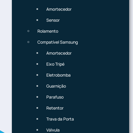
Amortecedor
Sensor
Rolamento
Compatível Samsung
Amortecedor
Eixo Tripé
Eletrobomba
Guarnição
Parafuso
Retentor
Trava da Porta
Válvula