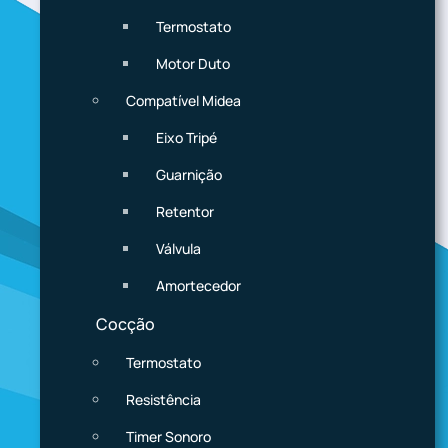
Termostato
Motor Duto
Compatível Midea
Eixo Tripé
Guarnição
Retentor
Válvula
Amortecedor
Cocção
Termostato
Resistência
Timer Sonoro