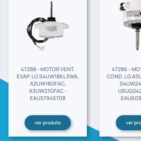
47288 - MOTOR VENT.
47286 - MO
EVAP. LG S4UW18KL3WA,
COND. LG AS
A2UW18GFAC,
S4UW24
A3UW21GFAC -
USUQ242
EAU57945708
EAU609
ver produto
ver pr