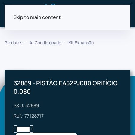
Skip to main content
Produtos
Ar Condicionado
Kit Expansão
32889 - PISTÃO EA52PJ080 ORIFÍCIO
0,080
SKU: 32889
Ref.: 77128717
−
+